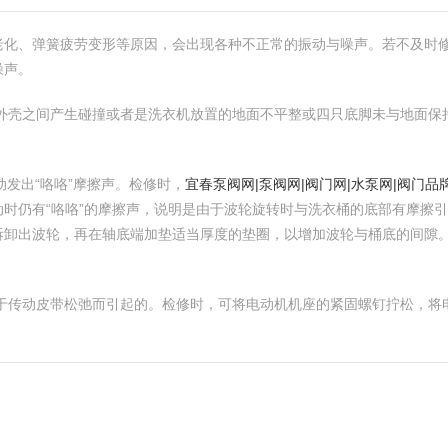
老化、弹簧疲劳变形等原因，会出现各种不正常的振动与噪声。若不及时
噪声。
与外壳之间产生碰撞或者是洗衣机放置的地面不平整或四只底脚未与地面
动发出“咯咯”摩擦声。检修时，
宜春泵阀网|泵阀网|阀门网|水泵网|阀门品
时仍有“咯咯”的摩擦声，说明是由于波轮旋转时与洗衣桶的底部有摩擦
拆卸出波轮，再在轴底端加垫适当厚度的垫圈，以增加波轮与桶底的间隙
由于传动皮带松弛而引起的。检修时，可将电动机机座的紧固螺钉拧松，