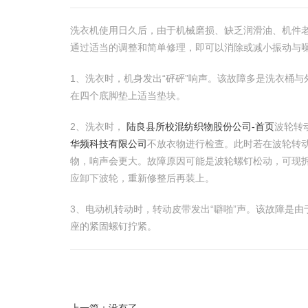
洗衣机使用日久后，由于机械磨损、缺乏润滑油、机件
通过适当的调整和简单修理，即可以消除或减小振动与
1、洗衣时，机身发出“砰砰”响声。该故障多是洗衣桶
在四个底脚垫上适当垫块。
2、洗衣时，
陆良县所校混纺织物股份公司-首页
波轮转
华频科技有限公司
不放衣物进行检查。此时若在波轮转动
物，响声会更大。故障原因可能是波轮螺钉松动，可现
应卸下波轮，重新修整后再装上。
3、电动机转动时，转动皮带发出“噼啪”声。该故障是
座的紧固螺钉拧紧。