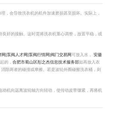
修理，会导致洗衣机的机件加速磨损甚至损坏。实际上，
保持良好的接触。这时需将洗衣机重心调整，放置平稳，或
牌网|泵阀人才网|泵阀行情网|阀门交易网
可放入水，
安徽
引起的，
合肥市蜀山区彤之杰信息技术服务部
如再放入衣
。消除两者的碰撞或摩擦。若是波轮外圈碰擦洗衣桶，则
将电动机向远离波轮轴方向转动，使传动皮带绷紧，再将机